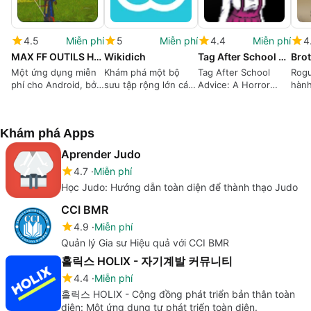
4.5
Miễn phí
5
Miễn phí
4.4
Miễn phí
4
MAX FF OUTILS HEADSHOT
Wikidich
Tag After School Advice
Bro
Một ứng dụng miễn
Khám phá một bộ
Tag After School
Rogu
phí cho Android, bởi
sưu tập rộng lớn các
Advice: A Horror
hành
IMADOXDEV.
câu chuyện với
School Life
WikiDich
Simulation Game
Khám phá Apps
Aprender Judo
4.7
Miễn phí
Học Judo: Hướng dẫn toàn diện để thành thạo Judo
CCI BMR
4.9
Miễn phí
Quản lý Gia sư Hiệu quả với CCI BMR
홀릭스 HOLIX - 자기계발 커뮤니티
4.4
Miễn phí
홀릭스 HOLIX - Cộng đồng phát triển bản thân toàn
diện: Một ứng dụng tự phát triển toàn diện.