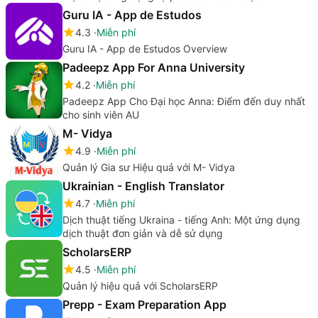
Guru IA - App de Estudos
4.3
Miễn phí
Guru IA - App de Estudos Overview
Padeepz App For Anna University
4.2
Miễn phí
Padeepz App Cho Đại học Anna: Điểm đến duy nhất
cho sinh viên AU
M- Vidya
4.9
Miễn phí
Quản lý Gia sư Hiệu quả với M- Vidya
Ukrainian - English Translator
4.7
Miễn phí
Dịch thuật tiếng Ukraina - tiếng Anh: Một ứng dụng
dịch thuật đơn giản và dễ sử dụng
ScholarsERP
4.5
Miễn phí
Quản lý hiệu quả với ScholarsERP
Prepp - Exam Preparation App