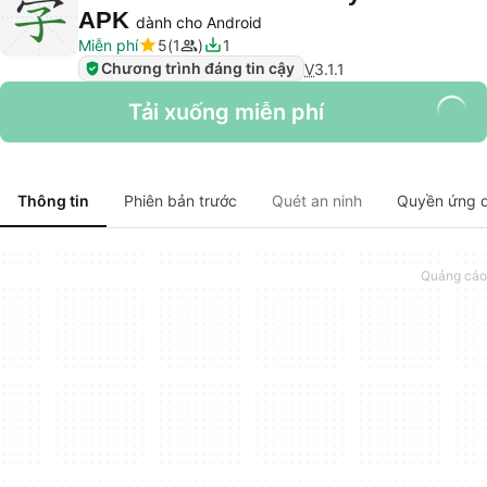
APK
dành cho Android
Miễn phí
5
1
1
Chương trình đáng tin cậy
V
3.1.1
Tải xuống miễn phí
Thông tin
Phiên bản trước
Quét an ninh
Quyền ứng 